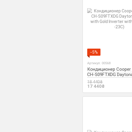
−5%
Артикул: 00568
Кондиционер Cooper 
CH-S09FTXDG Daytona
with Gold Inverter with
18 440₴
-23С)
17 440₴