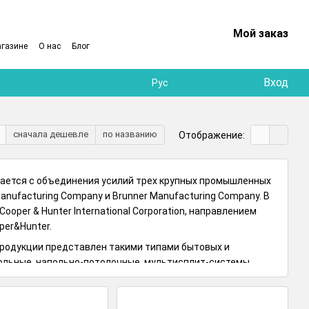
Мой заказ
агазине
О нас
Блог
Вход
Рус
сначала дешевле
по названию
Отображение:
нается с объединения усилий трех крупных промышленных
anufacturing Company и Brunner Manufacturing Company. В
ooper & Hunter International Corporation, направлением
per&Hunter.
родукции представлен такими типами бытовых и
ольные, напольно-потолочные, мультисплит-системы,
в мире фреона R-22, разрушающего азоновый слой нашей