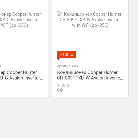
−100%
8
Артикул: 00870
ер Cooper Hunter
Кондиционер Cooper Hunter
-G Avalon Inverter
CH-S09FTXB-W Avalon Inverter
до -25С)
with WIFI (до -25С)
1 000₴
0₴