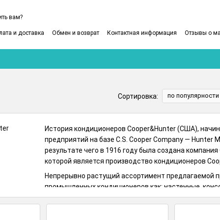
ить вам?
лата и доставка
Обмен и возврат
Контактная информация
Отзывы о м
ользовательское соглашение
по популярности
Сортировка:
История кондиционеров Сooper&Hunter (США), начи
предприятий на базе C.S. Cooper Company — Hunter M
результате чего в 1916 году была создана компания C
которой является производство кондиционеров Сoo
Непрерывно растущий ассортимент предлагаемой п
промышленных кондиционеров как: настенные, конс
мобильные, кассетные и канальные кондиционеры.
В связи с постепенным запретом на использование 