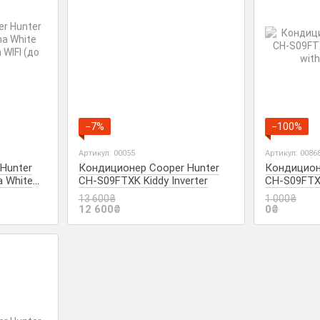
−7%
−100%
Артикул: 00055
Артикул: 0086
Hunter
Кондиционер Cooper Hunter
Кондицион
 White
CH-S09FTXK Kiddy Inverter
CH-S09FTXB
 WIFI (до
with WIFI (
13 600₴
1 000₴
12 600₴
0₴