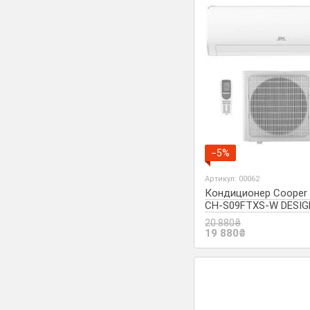
−5%
Артикул: 00062
Кондиционер Cooper 
CH-S09FTXS-W DESIG
INVERTER Arctic (до -
20 880₴
19 880₴