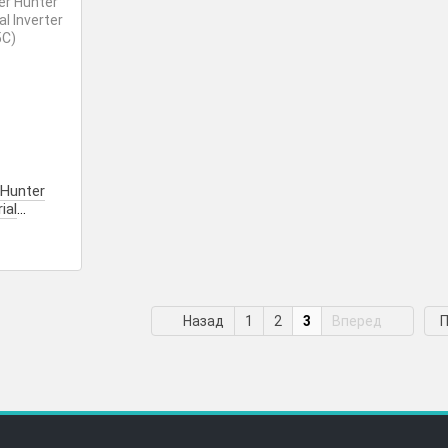
Hunter
ial
-25С)
Назад
1
2
3
Вперед
П