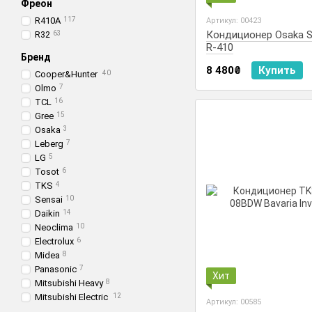
Фреон
R410A
117
Артикул: 00423
Кондиционер Osaka 
R32
63
R-410
Бренд
8 480₴
Купить
Cooper&Hunter
40
Olmo
7
TCL
16
Gree
15
Osaka
3
Leberg
7
LG
5
Tosot
6
TKS
4
Sensai
10
Daikin
14
Neoclima
10
Electrolux
6
Midea
8
Panasonic
7
Хит
Mitsubishi Heavy
8
Mitsubishi Electric
12
Артикул: 00585