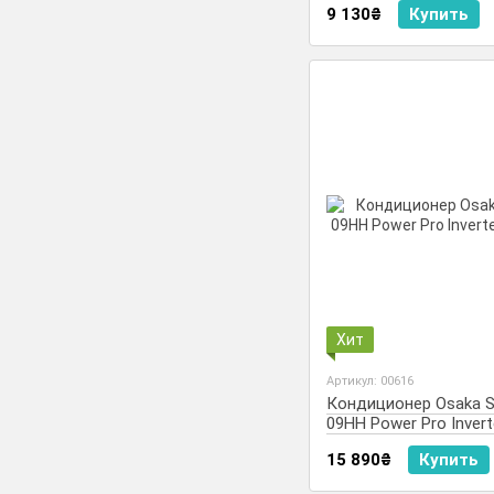
9 130₴
Купить
Хит
Артикул: 00616
Кондиционер Osaka 
09HH Power Pro Invert
-25С
15 890₴
Купить