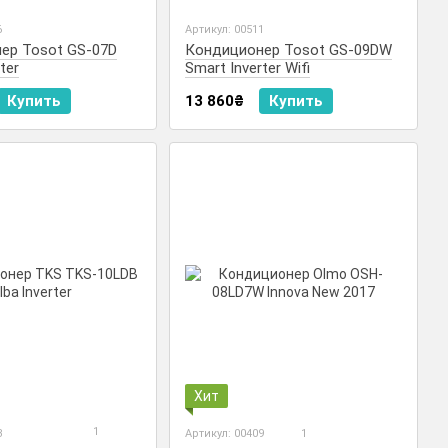
6
Артикул: 00511
ер Tosot GS-07D
Кондиционер Tosot GS-09DW
ter
Smart Inverter Wifi
Купить
13 860₴
Купить
Хит
1
3
Артикул: 00409
1