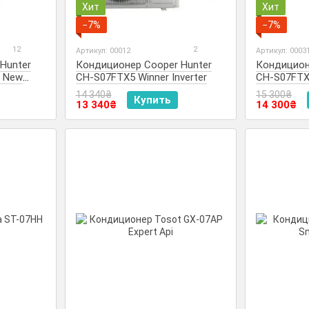
Хит
Хит
−7%
−7%
12
2
Артикул: 00012
Артикул: 0003
Hunter
Кондиционер Cooper Hunter
Кондицион
s New
CH-S07FTX5 Winner Inverter
CH-S07FTXE
14 340₴
15 300₴
Купить
13 340₴
14 300₴