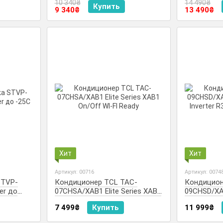
10 340₴
14 490₴
Купить
9 340₴
13 490₴
Хит
Хит
Артикул: 00716
Артикул: 0074
STVP-
Кондиционер TCL TAC-
Кондицион
er до
07CHSA/XAB1 Elite Series XAB1
09CHSD/XA3
On/Off WI-FI Ready
Inverter R3
7 499₴
Купить
11 999₴