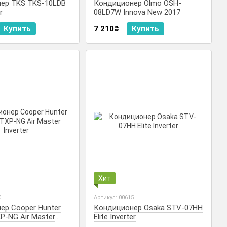
ер TKS TKS-10LDB
Кондиционер Olmo OSH-
r
08LD7W Innova New 2017
Купить
7 210₴
Купить
Хит
0
Артикул: 00615
ер Cooper Hunter
Кондиционер Osaka STV-07HH
P-NG Air Master
Elite Inverter