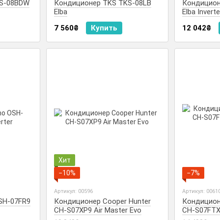
KS-08BDW
Кондиционер TKS TKS-08LB
Кондицион
Elba
Elba Inverte
7 560₴
Купить
12 042₴
Хит
−10%
−7%
Артикул: 00596
Артикул: 0061
SH-07FR9
Кондиционер Cooper Hunter
Кондицион
CH-S07XP9 Air Master Evo
CH-S07FTX
Inverter