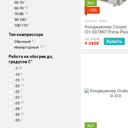
50-70
1
Хит
60-70
96
−10%
70-80
10
90-100
3
Артикул: 00006
100-110
1
Кондиционер Cooper 
СH-S07XN7 Prima Plu
Тип компрессора
2017
10 340₴
Купить
Обычный
41
9 340₴
Инверторный
137
Работа на обогрев до,
градусов С°
-7
38
-10
4
-15
76
-20
11
-22
7
-23
6
-25
23
-28
2
-30
13
-35
2
Хит