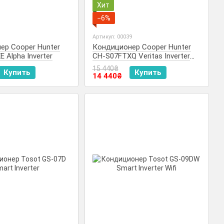
Хит
−6%
1
Артикул: 00039
ер Cooper Hunter
Кондиционер Cooper Hunter
 Alpha Inverter
CH-S07FTXQ Veritas Inverter
R32
15 440₴
Купить
Купить
14 440₴