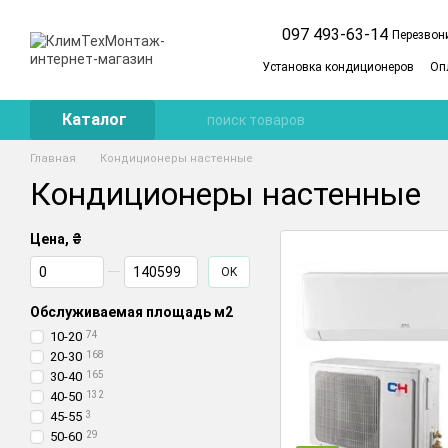
Перейти к основному контенту
097 493-63-14
Перезвон
Установка кондиционеров
Оп
Cервисное обслуживание
П
Каталог
Главная
Кондиционеры настенные
Кондиционеры настенные
Цена, ₴
От Цена, ₴
До Цена, ₴
OK
Обслуживаемая площадь м2
10-20
74
20-30
168
30-40
165
40-50
132
45-55
3
50-60
29