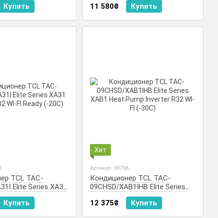
Купить
11 580₴
Купить
Хит
8
Артикул: 00756
ер TCL TAC-
Кондиционер TCL TAC-
1I Elite Series XA31
09CHSD/XAB1IHB Elite Series
2 WI-FI Ready (-20С)
XAB1 Heat Pump Inverter R32
Купить
12 375₴
Купить
WI-FI (-30C)